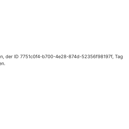
en, der ID 7751c0f4-b700-4e28-874d-52356f98197f, Tag
en.