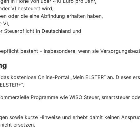
gen in Höhe von über 410 Euro pro Jahr,
oder VI besteuert wird,
aben oder die eine Abfindung erhalten haben,
 VI,
 Steuerpflicht in Deutschland und
bepflicht besteht – insbesondere, wenn sie Versorgungsbez
ng
 das kostenlose Online-Portal „Mein ELSTER“ an. Dieses er
nELSTER+“.
 kommerzielle Programme wie WISO Steuer, smartsteuer oder
ngen sowie kurze Hinweise und erhebt damit keinen Anspruc
nicht ersetzen.