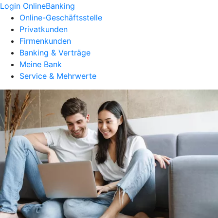
Login OnlineBanking
Online-Geschäftsstelle
Privatkunden
Firmenkunden
Banking & Verträge
Meine Bank
Service & Mehrwerte