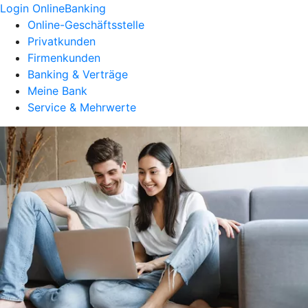
Login OnlineBanking
Online-Geschäftsstelle
Privatkunden
Firmenkunden
Banking & Verträge
Meine Bank
Service & Mehrwerte