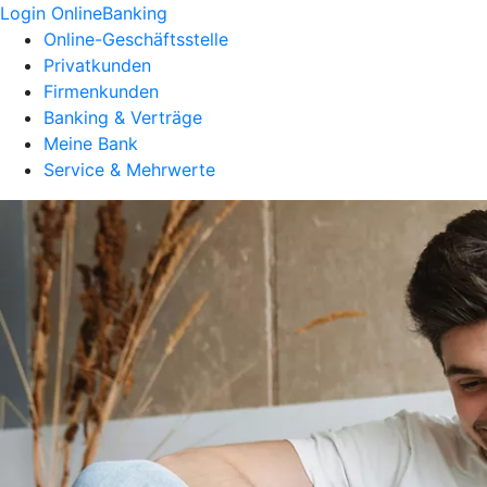
Login OnlineBanking
Online-Geschäftsstelle
Privatkunden
Firmenkunden
Banking & Verträge
Meine Bank
Service & Mehrwerte