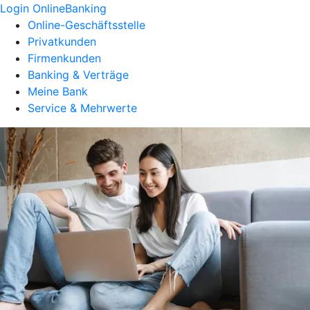
Login OnlineBanking
Online-Geschäftsstelle
Privatkunden
Firmenkunden
Banking & Verträge
Meine Bank
Service & Mehrwerte